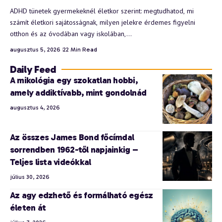
ADHD tünetek gyermekeknél életkor szerint: megtudhatod, mi
számít életkori sajátosságnak, milyen jelekre érdemes figyelni
otthon és az óvodában vagy iskolában,…
augusztus 5, 2026
22 Min Read
Daily Feed
A mikológia egy szokatlan hobbi,
amely addiktívabb, mint gondolnád
augusztus 4, 2026
Az összes James Bond főcímdal
sorrendben 1962-től napjainkig –
Teljes lista videókkal
július 30, 2026
Az agy edzhető és formálható egész
életen át