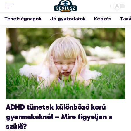
Tehetségnapok
Jó gyakorlatok
Képzés
Tan
ADHD tünetek különböző korú
gyermekeknél – Mire figyeljen a
szülő?