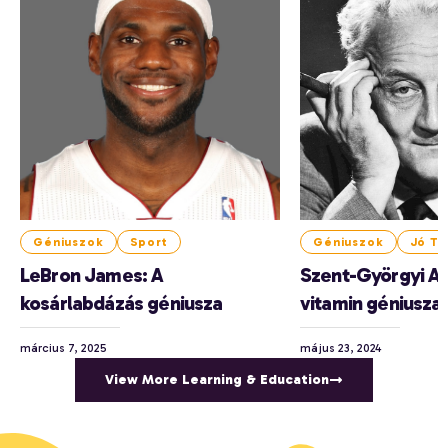
Géniuszok
Sport
Géniuszok
Jó Tu
LeBron James: A
Szent-Györgyi Al
kosárlabdázás géniusza
vitamin géniusza
március 7, 2025
május 23, 2024
View More Learning & Education