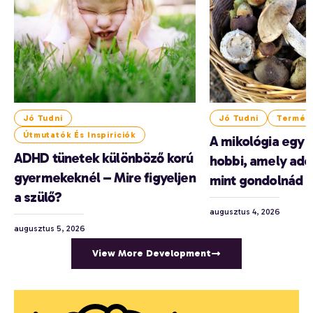
Jó Tudni
Jó Tudni
Termés
Útmutatók És Inspiriciók
A mikológia egy 
ADHD tünetek különböző korú
hobbi, amely add
gyermekeknél – Mire figyeljen
mint gondolnád
a szülő?
augusztus 4, 2026
augusztus 5, 2026
View More Development