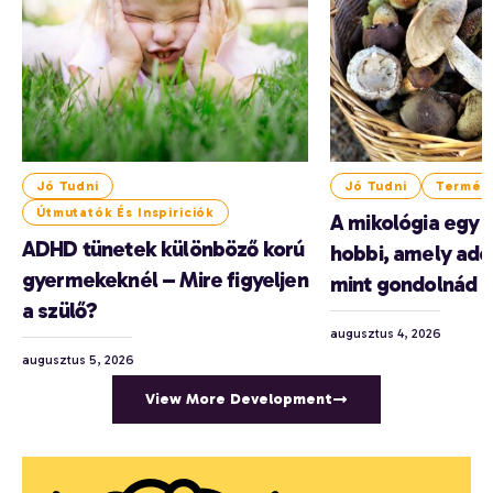
Jó Tudni
Jó Tudni
Termés
Útmutatók És Inspiriciók
A mikológia egy 
ADHD tünetek különböző korú
hobbi, amely add
gyermekeknél – Mire figyeljen
mint gondolnád
a szülő?
augusztus 4, 2026
augusztus 5, 2026
View More Development