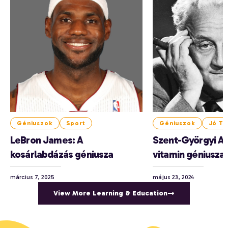
Géniuszok
Sport
Géniuszok
Jó Tu
LeBron James: A
Szent-Györgyi Al
kosárlabdázás géniusza
vitamin géniusza
március 7, 2025
május 23, 2024
View More Learning & Education