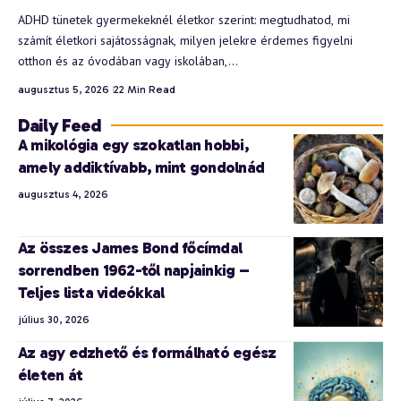
ADHD tünetek gyermekeknél életkor szerint: megtudhatod, mi
számít életkori sajátosságnak, milyen jelekre érdemes figyelni
otthon és az óvodában vagy iskolában,…
augusztus 5, 2026
22 Min Read
Daily Feed
A mikológia egy szokatlan hobbi,
amely addiktívabb, mint gondolnád
augusztus 4, 2026
Az összes James Bond főcímdal
sorrendben 1962-től napjainkig –
Teljes lista videókkal
július 30, 2026
Az agy edzhető és formálható egész
életen át