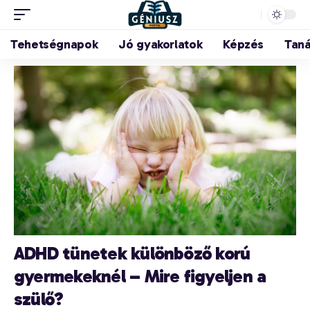
Tehetségnapok
Jó gyakorlatok
Képzés
Tan
ADHD tünetek különböző korú
gyermekeknél – Mire figyeljen a
szülő?