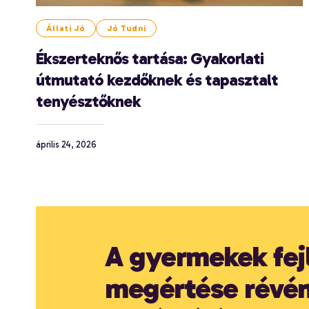
Állati Jó
Jó Tudni
Ékszerteknős tartása: Gyakorlati
útmutató kezdőknek és tapasztalt
tenyésztőknek
április 24, 2026
A gyermekek fej
megértése révén