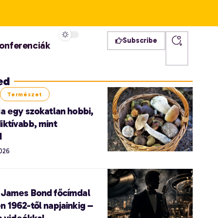
Subscribe
onferenciák
ed
Természet
a egy szokatlan hobbi,
iktívabb, mint
d
2026
 James Bond főcímdal
 1962-től napjainkig –
ta videókkal