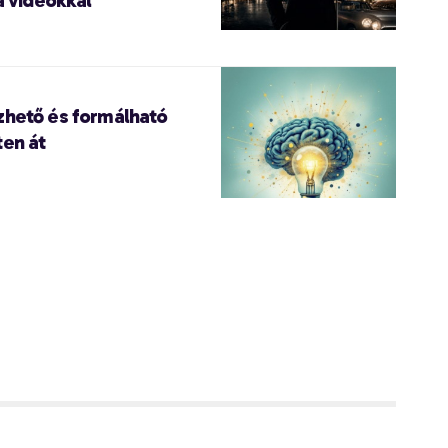
zhető és formálható
ten át