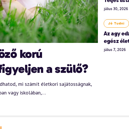
július 30, 2026
Jó Tudni
Az agy ed
egész éle
öző korú
július 7, 2026
igyeljen a szülő?
hatod, mi számít életkori sajátosságnak,
ában vagy iskolában,…