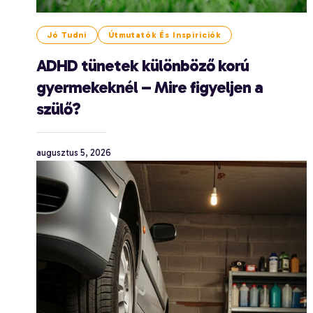
Jó Tudni
Útmutatók És Inspiriciók
ADHD tünetek különböző korú
gyermekeknél – Mire figyeljen a
szülő?
augusztus 5, 2026