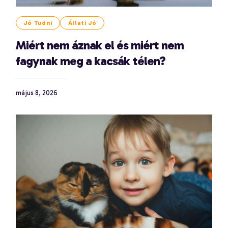
Jó Tudni
Állati Jó
Miért nem áznak el és miért nem
fagynak meg a kacsák télen?
május 8, 2026