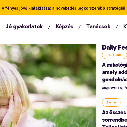
A fényes jövő kialakítása: a növekedés legkorszerűbb stratégiái
Jó gyakorlatok
Képzés
Tanácsok
K
Daily Fe
Jó Tudni
A mikológi
amely add
gondolná
augusztus 4, 
Zene
Az összes
sorrendben
Teljes lis