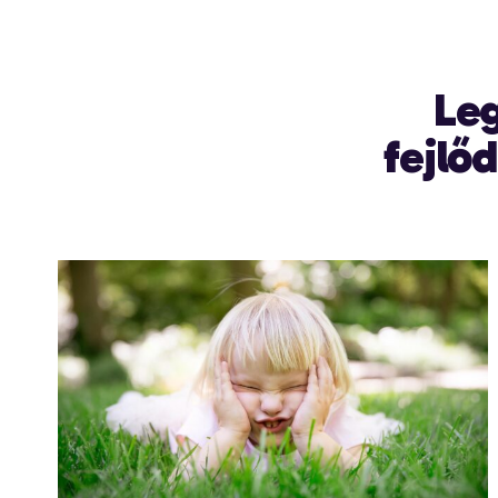
Le
fejlő