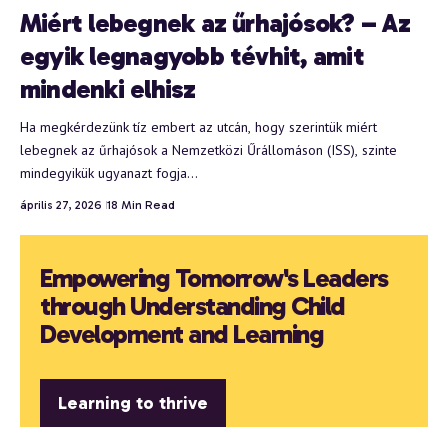
Miért lebegnek az űrhajósok? – Az
egyik legnagyobb tévhit, amit
mindenki elhisz
Ha megkérdezünk tíz embert az utcán, hogy szerintük miért
lebegnek az űrhajósok a Nemzetközi Űrállomáson (ISS), szinte
mindegyikük ugyanazt fogja…
április 27, 2026
18 Min Read
Empowering Tomorrow's Leaders
through Understanding Child
Development and Learning
Learning to thrive