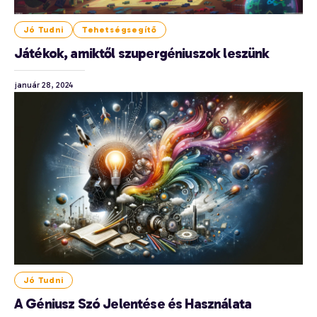
Jó Tudni
Tehetségsegítő
Játékok, amiktől szupergéniuszok leszünk
január 28, 2024
Jó Tudni
A Géniusz Szó Jelentése és Használata