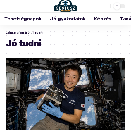
Tehetségnapok
Jó gyakorlatok
Képzés
Tan
GéniuszPortál
>
Jó tudni
Jó tudni