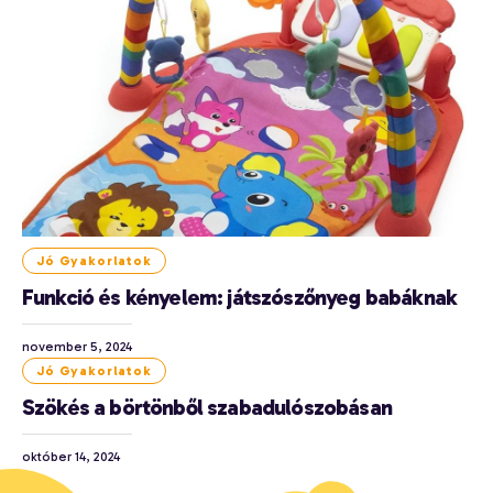
Jó Gyakorlatok
Funkció és kényelem: játszószőnyeg babáknak
november 5, 2024
Jó Gyakorlatok
Szökés a börtönből szabadulószobásan
október 14, 2024