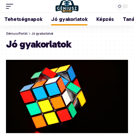
Tehetségnapok
Jó gyakorlatok
Képzés
Tan
GéniuszPortál
>
Jó gyakorlatok
Jó gyakorlatok