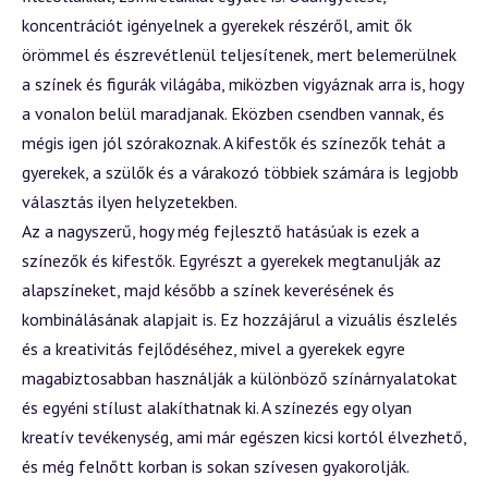
koncentrációt igényelnek a gyerekek részéről, amit ők
örömmel és észrevétlenül teljesítenek, mert belemerülnek
a színek és figurák világába, miközben vigyáznak arra is, hogy
a vonalon belül maradjanak. Eközben csendben vannak, és
mégis igen jól szórakoznak. A kifestők és színezők tehát a
gyerekek, a szülők és a várakozó többiek számára is legjobb
választás ilyen helyzetekben.
Az a nagyszerű, hogy még fejlesztő hatásúak is ezek a
színezők és kifestők. Egyrészt a gyerekek megtanulják az
alapszíneket, majd később a színek keverésének és
kombinálásának alapjait is. Ez hozzájárul a vizuális észlelés
és a kreativitás fejlődéséhez, mivel a gyerekek egyre
magabiztosabban használják a különböző színárnyalatokat
és egyéni stílust alakíthatnak ki. A színezés egy olyan
kreatív tevékenység, ami már egészen kicsi kortól élvezhető,
és még felnőtt korban is sokan szívesen gyakorolják.