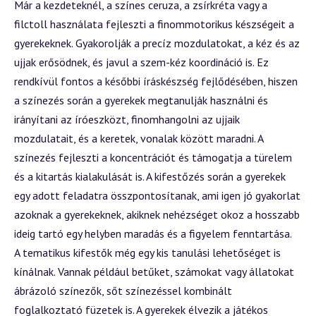
Már a kezdeteknél, a színes ceruza, a zsírkréta vagy a
filctoll használata fejleszti a finommotorikus készségeit a
gyerekeknek. Gyakorolják a precíz mozdulatokat, a kéz és az
ujjak erősödnek, és javul a szem-kéz koordináció is. Ez
rendkívül fontos a későbbi íráskészség fejlődésében, hiszen
a színezés során a gyerekek megtanulják használni és
irányítani az íróeszközt, finomhangolni az ujjaik
mozdulatait, és a keretek, vonalak között maradni. A
színezés fejleszti a koncentrációt és támogatja a türelem
és a kitartás kialakulását is. A kifestőzés során a gyerekek
egy adott feladatra összpontosítanak, ami igen jó gyakorlat
azoknak a gyerekeknek, akiknek nehézséget okoz a hosszabb
ideig tartó egy helyben maradás és a figyelem fenntartása.
A tematikus kifestők még egy kis tanulási lehetőséget is
kínálnak. Vannak például betűket, számokat vagy állatokat
ábrázoló színezők, sőt színezéssel kombinált
foglalkoztató füzetek is. A gyerekek élvezik a játékos