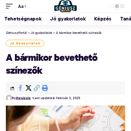
Aa
Tehetségnapok
Jó gyakorlatok
Képzés
Tan
GéniuszPortál
>
Jó gyakorlatok
>
A bármikor bevethető színezők
Jó Gyakorlatok
A bármikor bevethető
színezők
By
ihzuizuiz
Last updated: február 3, 2025