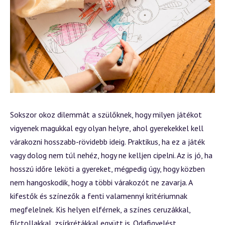
Sokszor okoz dilemmát a szülőknek, hogy milyen játékot
vigyenek magukkal egy olyan helyre, ahol gyerekekkel kell
várakozni hosszabb-rövidebb ideig. Praktikus, ha ez a játék
vagy dolog nem túl nehéz, hogy ne kelljen cipelni. Az is jó, ha
hosszú időre leköti a gyereket, mégpedig úgy, hogy közben
nem hangoskodik, hogy a többi várakozót ne zavarja. A
kifestők és színezők a fenti
valamennyi kritériumnak
megfelelnek
. Kis helyen elférnek, a színes ceruzákkal,
filctollakkal, zsírkrétákkal együtt is. Odafigyelést,