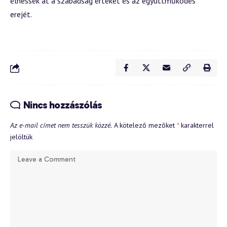
élhessék át a szabadság értékét és az együttműködés
erejét.
Nincs hozzászólás
Az e-mail címet nem tesszük közzé.
A kötelező mezőket
*
karakterrel
jelöltük