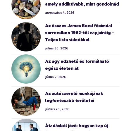
amely addiktívabb, mint gondolnád
augusztus 4, 2026
Az összes James Bond főcímdal
sorrendben 1962-től napjainkig –
Teljes lista videókkal
július 30, 2026
Az agy edzhető és formálható
egész életen át
július 7, 2026
Az autószerelő munkájának
legfontosabb területei
június 28, 2026
Átadásból jövő: hogyan kap új