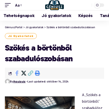
Aa
Tehetségnapok
Jó gyakorlatok
Képzés
Tan
GéniuszPortál
>
Jó gyakorlatok
>
Szökés a börtönből szabadulószobásan
Jó Gyakorlatok
Szökés a börtönből
szabadulószobásan
By
ihzuizuiz
Last updated: október 14, 2024
A „Szökés a
börtönből”
szabadulósz