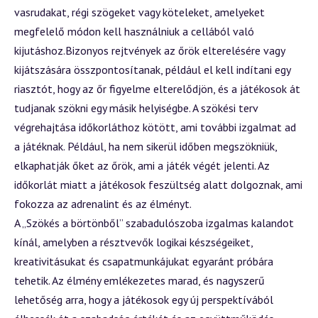
vasrudakat, régi szögeket vagy köteleket, amelyeket
megfelelő módon kell használniuk a cellából való
kijutáshoz.Bizonyos rejtvények az őrök elterelésére vagy
kijátszására összpontosítanak, például el kell indítani egy
riasztót, hogy az őr figyelme elterelődjön, és a játékosok át
tudjanak szökni egy másik helyiségbe. A szökési terv
végrehajtása időkorláthoz kötött, ami további izgalmat ad
a játéknak. Például, ha nem sikerül időben megszökniük,
elkaphatják őket az őrök, ami a játék végét jelenti. Az
időkorlát miatt a játékosok feszültség alatt dolgoznak, ami
fokozza az adrenalint és az élményt.
A „Szökés a börtönből” szabadulószoba izgalmas kalandot
kínál, amelyben a résztvevők logikai készségeiket,
kreativitásukat és csapatmunkájukat egyaránt próbára
tehetik. Az élmény emlékezetes marad, és nagyszerű
lehetőség arra, hogy a játékosok egy új perspektívából