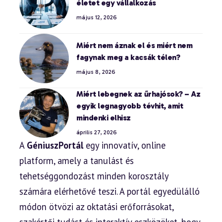
életet egy vállalkozás
május 12, 2026
Miért nem áznak el és miért nem
fagynak meg a kacsák télen?
május 8, 2026
Miért lebegnek az űrhajósok? – Az
egyik legnagyobb tévhit, amit
mindenki elhisz
április 27, 2026
A
GéniuszPortál
egy innovatív, online
platform, amely a tanulást és
tehetséggondozást minden korosztály
számára elérhetővé teszi. A portál egyedülálló
módon ötvözi az oktatási erőforrásokat,
szakértői tudást és interaktív eszközöket, hogy