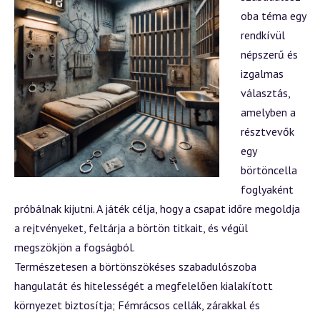
oba téma egy
rendkívül
népszerű és
izgalmas
választás,
amelyben a
résztvevők
egy
börtöncella
foglyaként
próbálnak kijutni. A játék célja, hogy a csapat időre megoldja
a rejtvényeket, feltárja a börtön titkait, és végül
megszökjön a fogságból.
Természetesen a
börtönszökéses szabadulószoba
hangulatát és hitelességét a megfelelően kialakított
környezet biztosítja; Fémrácsos cellák, zárakkal és