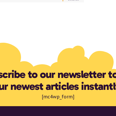
cribe to our newsletter t
ur newest articles instantl
[mc4wp_form]