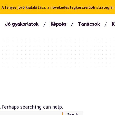
A fényes jövő kialakítása: a növekedés legkorszerűbb stratégiái
Jó gyakorlatok
Képzés
Tanácsok
K
. Perhaps searching can help.