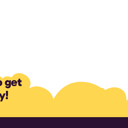
o get
y!