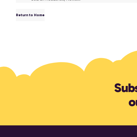
Return to Home
Subs
o