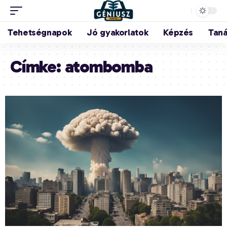
Tehetségnapok
Jó gyakorlatok
Képzés
Tan
Címke:
atombomba