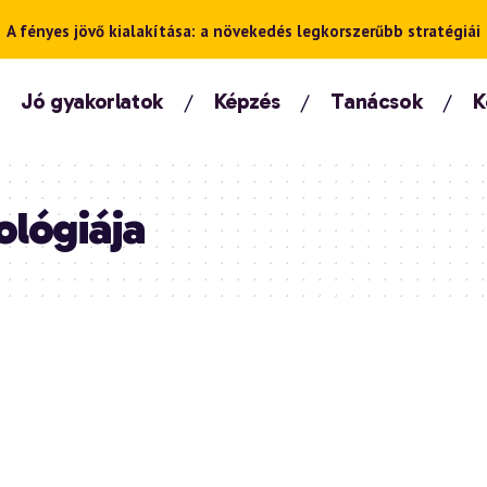
A fényes jövő kialakítása: a növekedés legkorszerűbb stratégiái
Jó gyakorlatok
Képzés
Tanácsok
K
ológiája