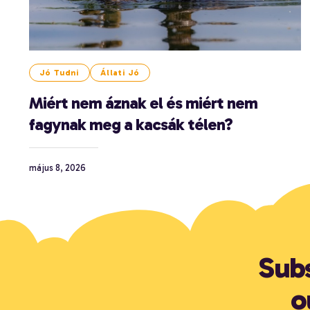
Jó Tudni
Állati Jó
Miért nem áznak el és miért nem
fagynak meg a kacsák télen?
május 8, 2026
Subs
o