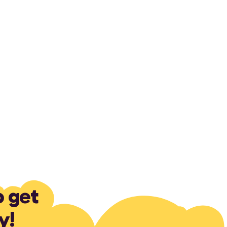
o get
y!