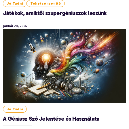
Jó Tudni
Tehetségsegítő
Játékok, amiktől szupergéniuszok leszünk
január 28, 2024
Jó Tudni
A Géniusz Szó Jelentése és Használata