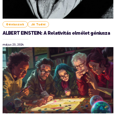
Géniuszok
Jó Tudni
ALBERT EINSTEIN: A Relativitás elmélet géniusza
május 23, 2024