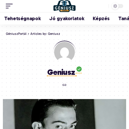
Tehetségnapok
Jó gyakorlatok
Képzés
Tan
GéniuszPortál
>
Articles by: Geniusz
Geniusz