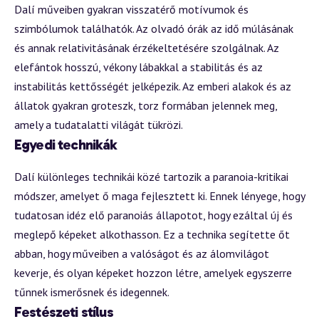
Dalí műveiben gyakran visszatérő motívumok és
szimbólumok találhatók. Az olvadó órák az idő múlásának
és annak relativitásának érzékeltetésére szolgálnak. Az
elefántok hosszú, vékony lábakkal a stabilitás és az
instabilitás kettősségét jelképezik. Az emberi alakok és az
állatok gyakran groteszk, torz formában jelennek meg,
amely a tudatalatti világát tükrözi.
Egyedi technikák
Dalí különleges technikái közé tartozik a paranoia-kritikai
módszer, amelyet ő maga fejlesztett ki. Ennek lényege, hogy
tudatosan idéz elő paranoiás állapotot, hogy ezáltal új és
meglepő képeket alkothasson. Ez a technika segítette őt
abban, hogy műveiben a valóságot és az álomvilágot
keverje, és olyan képeket hozzon létre, amelyek egyszerre
tűnnek ismerősnek és idegennek.
Festészeti stílus