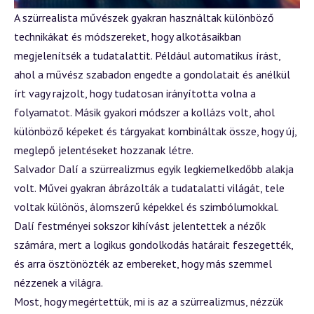
A szürrealista művészek gyakran használtak különböző
technikákat és módszereket, hogy alkotásaikban
megjelenítsék a tudatalattit. Például automatikus írást,
ahol a művész szabadon engedte a gondolatait és anélkül
írt vagy rajzolt, hogy tudatosan irányította volna a
folyamatot. Másik gyakori módszer a kollázs volt, ahol
különböző képeket és tárgyakat kombináltak össze, hogy új,
meglepő jelentéseket hozzanak létre.
Salvador Dalí a szürrealizmus egyik legkiemelkedőbb alakja
volt. Művei gyakran ábrázolták a tudatalatti világát, tele
voltak különös, álomszerű képekkel és szimbólumokkal.
Dalí festményei sokszor kihívást jelentettek a nézők
számára, mert a logikus gondolkodás határait feszegették,
és arra ösztönözték az embereket, hogy más szemmel
nézzenek a világra.
Most, hogy megértettük, mi is az a szürrealizmus, nézzük