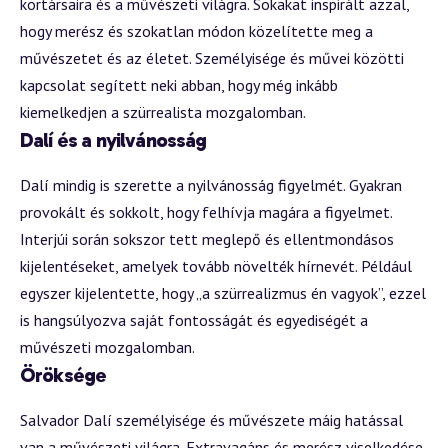
kortársaira és a művészeti világra. Sokakat inspirált azzal,
hogy merész és szokatlan módon közelítette meg a
művészetet és az életet. Személyisége és művei közötti
kapcsolat segített neki abban, hogy még inkább
kiemelkedjen a szürrealista mozgalomban.
Dalí és a nyilvánosság
Dalí mindig is szerette a nyilvánosság figyelmét. Gyakran
provokált és sokkolt, hogy felhívja magára a figyelmet.
Interjúi során sokszor tett meglepő és ellentmondásos
kijelentéseket, amelyek tovább növelték hírnevét. Például
egyszer kijelentette, hogy „a szürrealizmus én vagyok”, ezzel
is hangsúlyozva saját fontosságát és egyediségét a
művészeti mozgalomban.
Öröksége
Salvador Dalí személyisége és művészete máig hatással
van a művészeti világra. Extravagáns és merész viselkedése,