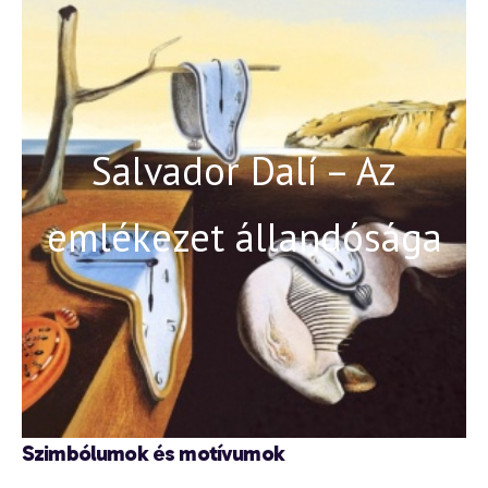
Salvador Dalí – Az
emlékezet állandósága
Szimbólumok és motívumok