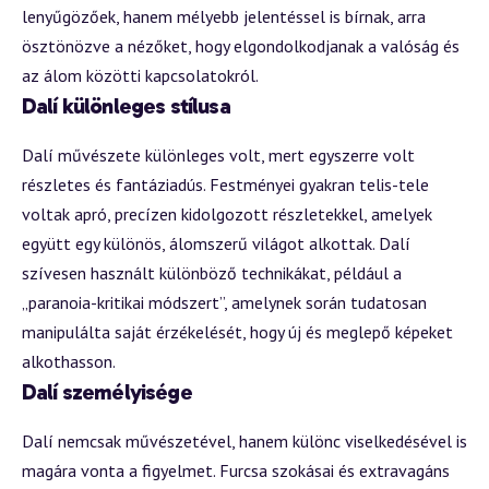
lenyűgözőek, hanem mélyebb jelentéssel is bírnak, arra
ösztönözve a nézőket, hogy elgondolkodjanak a valóság és
az álom közötti kapcsolatokról.
Dalí különleges stílusa
Dalí művészete különleges volt, mert egyszerre volt
részletes és fantáziadús. Festményei gyakran telis-tele
voltak apró, precízen kidolgozott részletekkel, amelyek
együtt egy különös, álomszerű világot alkottak. Dalí
szívesen használt különböző technikákat, például a
„paranoia-kritikai módszert”, amelynek során tudatosan
manipulálta saját érzékelését, hogy új és meglepő képeket
alkothasson.
Dalí személyisége
Dalí nemcsak művészetével, hanem különc viselkedésével is
magára vonta a figyelmet. Furcsa szokásai és extravagáns