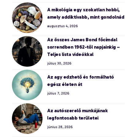
A mikológia egy szokatlan hobbi,
amely addiktívabb, mint gondolnád
augusztus 4, 2026
Az összes James Bond főcímdal
sorrendben 1962-től napjainkig –
Teljes lista videókkal
július 30, 2026
Az agy edzhető és formálható
egész életen át
július 7, 2026
Az autószerelő munkájának
legfontosabb területei
június 28, 2026