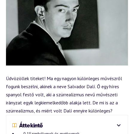
Üdvözöllek titeket! Ma egy nagyon különleges művészről
fogunk beszélni, akinek a neve Salvador Dalí. Ő egy híres
spanyol festő volt, aki a szürrealizmus nevű művészeti
irányzat egyik legkiemelkedőbb alakja lett. De mi is az a
szürrealizmus, és miért volt Dalí ennyire különleges?
Áttekintő
Szimbólumok és motívumok