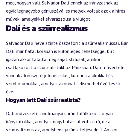
meg, hogyan vált Salvador Dalí ennek az irányzatnak az
egyik legnagyobb géniuszává, és melyek voltak azok a híres
művek, amelyekkel elvarázsolta a világot!
Dalí és a szürrealizmus
Salvador Dalí neve szinte összeforrt a szürrealizmussal. Bár
Dalí már fiatal korában is különleges tehetséggel bírt,
igazán akkor találta meg saját stílusát, amikor
csatlakozott a szürrealistákhoz Párizsban. Dalí művei tele
vannak álomszerű jelenetekkel, különös alakokkal és
szimbólumokkal, amelyek azonnal felismerhetővé teszik
őket.
Hogyan lett Dalí szürrealista?
Dalí művészeti tanulmányai során találkozott olyan
irányzatokkal, amelyek nagy hatással voltak rá, de a
szürrealizmus az, amelyben igazán kiteljesedett. Amikor