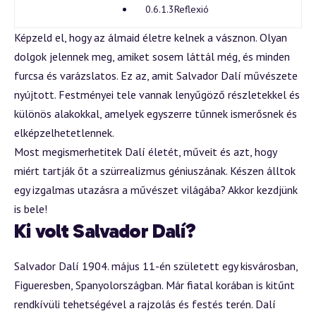
Reflexió
Képzeld el, hogy az álmaid életre kelnek a vásznon. Olyan
dolgok jelennek meg, amiket sosem láttál még, és minden
furcsa és varázslatos. Ez az, amit Salvador Dalí művészete
nyújtott. Festményei tele vannak lenyűgöző részletekkel és
különös alakokkal, amelyek egyszerre tűnnek ismerősnek és
elképzelhetetlennek.
Most megismerhetitek Dalí életét, műveit és azt, hogy
miért tartják őt a szürrealizmus géniuszának. Készen álltok
egy izgalmas utazásra a művészet világába? Akkor kezdjünk
is bele!
Ki volt Salvador Dalí?
Salvador Dalí 1904. május 11-én született egy kisvárosban,
Figueresben, Spanyolországban. Már fiatal korában is kitűnt
rendkívüli tehetségével a rajzolás és festés terén. Dalí