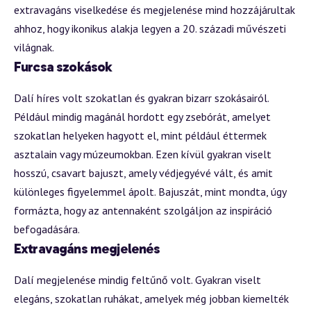
extravagáns viselkedése és megjelenése mind hozzájárultak
ahhoz, hogy ikonikus alakja legyen a 20. századi művészeti
világnak.
Furcsa szokások
Dalí híres volt szokatlan és gyakran bizarr szokásairól.
Például mindig magánál hordott egy zsebórát, amelyet
szokatlan helyeken hagyott el, mint például éttermek
asztalain vagy múzeumokban. Ezen kívül gyakran viselt
hosszú, csavart bajuszt, amely védjegyévé vált, és amit
különleges figyelemmel ápolt. Bajuszát, mint mondta, úgy
formázta, hogy az antennaként szolgáljon az inspiráció
befogadására.
Extravagáns megjelenés
Dalí megjelenése mindig feltűnő volt. Gyakran viselt
elegáns, szokatlan ruhákat, amelyek még jobban kiemelték