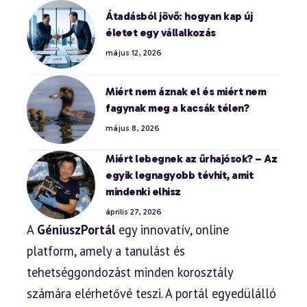
Átadásból jövő: hogyan kap új
életet egy vállalkozás
május 12, 2026
Miért nem áznak el és miért nem
fagynak meg a kacsák télen?
május 8, 2026
Miért lebegnek az űrhajósok? – Az
egyik legnagyobb tévhit, amit
mindenki elhisz
április 27, 2026
A
GéniuszPortál
egy innovatív, online
platform, amely a tanulást és
tehetséggondozást minden korosztály
számára elérhetővé teszi. A portál egyedülálló