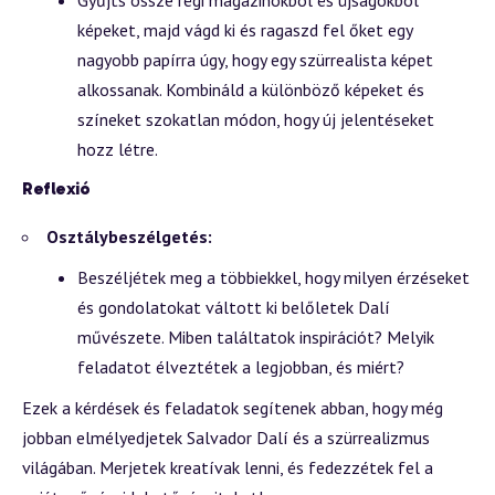
képeket, majd vágd ki és ragaszd fel őket egy
nagyobb papírra úgy, hogy egy szürrealista képet
alkossanak. Kombináld a különböző képeket és
színeket szokatlan módon, hogy új jelentéseket
hozz létre.
Reflexió
Osztálybeszélgetés:
Beszéljétek meg a többiekkel, hogy milyen érzéseket
és gondolatokat váltott ki belőletek Dalí
művészete. Miben találtatok inspirációt? Melyik
feladatot élveztétek a legjobban, és miért?
Ezek a kérdések és feladatok segítenek abban, hogy még
jobban elmélyedjetek Salvador Dalí és a szürrealizmus
világában. Merjetek kreatívak lenni, és fedezzétek fel a