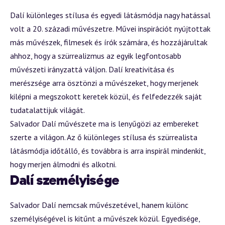
Dalí különleges stílusa és egyedi látásmódja nagy hatással
volt a 20. századi művészetre. Művei inspirációt nyújtottak
más művészek, filmesek és írók számára, és hozzájárultak
ahhoz, hogy a szürrealizmus az egyik legfontosabb
művészeti irányzattá váljon. Dalí kreativitása és
merészsége arra ösztönzi a művészeket, hogy merjenek
kilépni a megszokott keretek közül, és felfedezzék saját
tudatalattijuk világát.
Salvador Dalí művészete ma is lenyűgözi az embereket
szerte a világon. Az ő különleges stílusa és szürrealista
látásmódja időtálló, és továbbra is arra inspirál mindenkit,
hogy merjen álmodni és alkotni.
Dalí személyisége
Salvador Dalí nemcsak művészetével, hanem különc
személyiségével is kitűnt a művészek közül. Egyedisége,