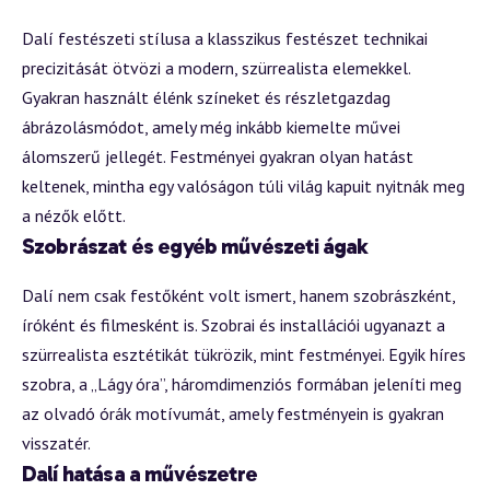
Dalí festészeti stílusa a klasszikus festészet technikai
precizitását ötvözi a modern, szürrealista elemekkel.
Gyakran használt élénk színeket és részletgazdag
ábrázolásmódot, amely még inkább kiemelte művei
álomszerű jellegét. Festményei gyakran olyan hatást
keltenek, mintha egy valóságon túli világ kapuit nyitnák meg
a nézők előtt.
Szobrászat és egyéb művészeti ágak
Dalí nem csak festőként volt ismert, hanem szobrászként,
íróként és filmesként is. Szobrai és installációi ugyanazt a
szürrealista esztétikát tükrözik, mint festményei. Egyik híres
szobra, a „Lágy óra”, háromdimenziós formában jeleníti meg
az olvadó órák motívumát, amely festményein is gyakran
visszatér.
Dalí hatása a művészetre