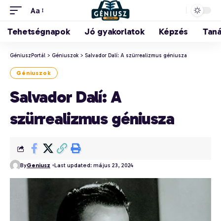
Aa
Tehetségnapok
Jó gyakorlatok
Képzés
Tan
GéniuszPortál
>
Géniuszok
>
Salvador Dalí: A szürrealizmus géniusza
Géniuszok
Salvador Dalí: A
szürrealizmus géniusza
By
Geniusz
Last updated: május 23, 2024