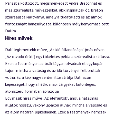
Párizsba költözött, megismerkedett André Bretonnal és
más szürrealista művészekkel, akik inspirálták őt. Breton
szürrealista kiáltványa, amely a tudatalatti és az álmok
fontosságát hangsúlyozta, különösen mély benyomást tett
Dalíra.
Híres művek
Dalí legismertebb műve, „Az idő állandósága” (más néven
„Az olvadó órák”) egy tökéletes példa a szürrealista stílusra.
Ezen a festményen az órák lágyan olvadnak el egy kopár
tájon, mintha a valóság és az idő törvényei felborultak
volna. Ez a kép nagyszerűen illusztrálja Dalí azon
képességét, hogy a hétköznapi tárgyakat különleges,
álomszerű formában ábrázolja.
Egy másik híres műve „Az elefántok”, ahol a hatalmas
állatok hosszú, vékony lábakon állnak, mintha a valóság és
az álom határán lépkednének. Ezek a festmények nemcsak