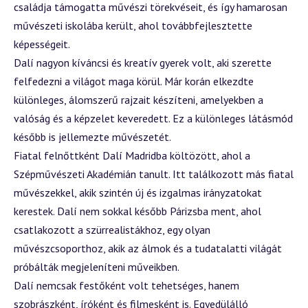
családja támogatta művészi törekvéseit, és így hamarosan
művészeti iskolába került, ahol továbbfejlesztette
képességeit.
Dalí nagyon kíváncsi és kreatív gyerek volt, aki szerette
felfedezni a világot maga körül. Már korán elkezdte
különleges, álomszerű rajzait készíteni, amelyekben a
valóság és a képzelet keveredett. Ez a különleges látásmód
később is jellemezte művészetét.
Fiatal felnőttként Dalí Madridba költözött, ahol a
Szépművészeti Akadémián tanult. Itt találkozott más fiatal
művészekkel, akik szintén új és izgalmas irányzatokat
kerestek. Dalí nem sokkal később Párizsba ment, ahol
csatlakozott a szürrealistákhoz, egy olyan
művészcsoporthoz, akik az álmok és a tudatalatti világát
próbálták megjeleníteni műveikben.
Dalí nemcsak festőként volt tehetséges, hanem
szobrászként, íróként és filmesként is. Egyedülálló