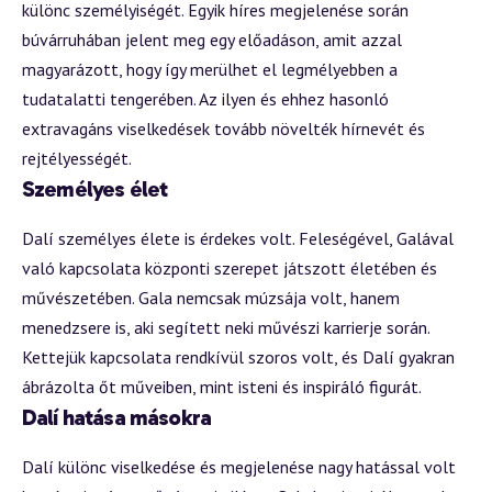
különc személyiségét. Egyik híres megjelenése során
búvárruhában jelent meg egy előadáson, amit azzal
magyarázott, hogy így merülhet el legmélyebben a
tudatalatti tengerében. Az ilyen és ehhez hasonló
extravagáns viselkedések tovább növelték hírnevét és
rejtélyességét.
Személyes élet
Dalí személyes élete is érdekes volt. Feleségével, Galával
való kapcsolata központi szerepet játszott életében és
művészetében. Gala nemcsak múzsája volt, hanem
menedzsere is, aki segített neki művészi karrierje során.
Kettejük kapcsolata rendkívül szoros volt, és Dalí gyakran
ábrázolta őt műveiben, mint isteni és inspiráló figurát.
Dalí hatása másokra
Dalí különc viselkedése és megjelenése nagy hatással volt