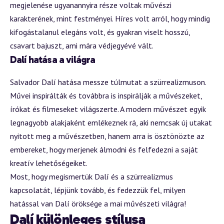
megjelenése ugyanannyira része voltak művészi
karakterének, mint festményei. Híres volt arról, hogy mindig
kifogástalanul elegáns volt, és gyakran viselt hosszú,
csavart bajuszt, ami mára védjegyévé vált.
Dalí hatása a világra
Salvador Dalí hatása messze túlmutat a szürrealizmuson.
Művei inspirálták és továbbra is inspirálják a művészeket,
írókat és filmeseket világszerte. A modern művészet egyik
legnagyobb alakjaként emlékeznek rá, aki nemcsak új utakat
nyitott meg a művészetben, hanem arra is ösztönözte az
embereket, hogy merjenek álmodni és felfedezni a saját
kreatív lehetőségeiket.
Most, hogy megismertük Dalí és a szürrealizmus
kapcsolatát, lépjünk tovább, és fedezzük fel, milyen
hatással van Dalí öröksége a mai művészeti világra!
Dalí különleges stílusa