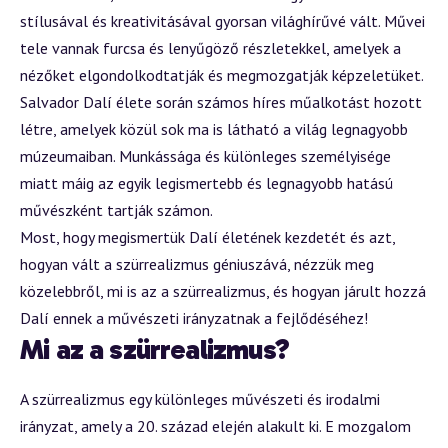
stílusával és kreativitásával gyorsan világhírűvé vált. Művei
tele vannak furcsa és lenyűgöző részletekkel, amelyek a
nézőket elgondolkodtatják és megmozgatják képzeletüket.
Salvador Dalí élete során számos híres műalkotást hozott
létre, amelyek közül sok ma is látható a világ legnagyobb
múzeumaiban. Munkássága és különleges személyisége
miatt máig az egyik legismertebb és legnagyobb hatású
művészként tartják számon.
Most, hogy megismertük Dalí életének kezdetét és azt,
hogyan vált a szürrealizmus géniuszává, nézzük meg
közelebbről, mi is az a szürrealizmus, és hogyan járult hozzá
Dalí ennek a művészeti irányzatnak a fejlődéséhez!
Mi az a szürrealizmus?
A szürrealizmus egy különleges művészeti és irodalmi
irányzat, amely a 20. század elején alakult ki. E mozgalom