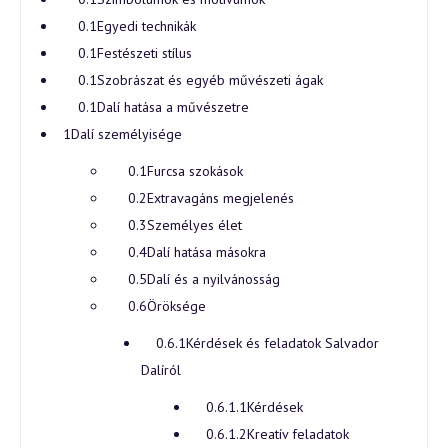
Egyedi technikák
Festészeti stílus
Szobrászat és egyéb művészeti ágak
Dalí hatása a művészetre
Dalí személyisége
Furcsa szokások
Extravagáns megjelenés
Személyes élet
Dalí hatása másokra
Dalí és a nyilvánosság
Öröksége
Kérdések és feladatok Salvador
Dalíról
Kérdések
Kreatív feladatok