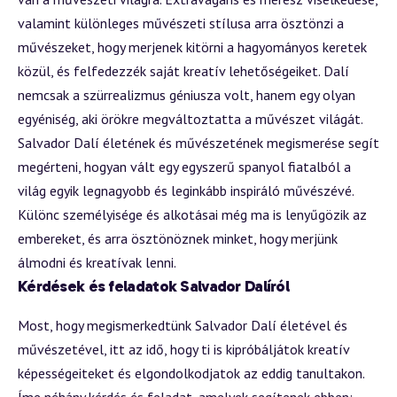
valamint különleges művészeti stílusa arra ösztönzi a
művészeket, hogy merjenek kitörni a hagyományos keretek
közül, és felfedezzék saját kreatív lehetőségeiket. Dalí
nemcsak a szürrealizmus géniusza volt, hanem egy olyan
egyéniség, aki örökre megváltoztatta a művészet világát.
Salvador Dalí életének és művészetének megismerése segít
megérteni, hogyan vált egy egyszerű spanyol fiatalból a
világ egyik legnagyobb és leginkább inspiráló művészévé.
Különc személyisége és alkotásai még ma is lenyűgözik az
embereket, és arra ösztönöznek minket, hogy merjünk
álmodni és kreatívak lenni.
Kérdések és feladatok Salvador Dalíról
Most, hogy megismerkedtünk Salvador Dalí életével és
művészetével, itt az idő, hogy ti is kipróbáljátok kreatív
képességeiteket és elgondolkodjatok az eddig tanultakon.
Íme néhány kérdés és feladat, amelyek segítenek ebben: