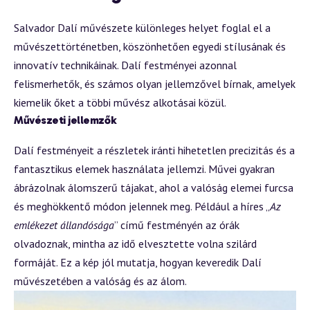
Salvador Dalí művészete különleges helyet foglal el a
művészettörténetben, köszönhetően egyedi stílusának és
innovatív technikáinak. Dalí festményei azonnal
felismerhetők, és számos olyan jellemzővel bírnak, amelyek
kiemelik őket a többi művész alkotásai közül.
Művészeti jellemzők
Dalí festményeit a részletek iránti hihetetlen precizitás és a
fantasztikus elemek használata jellemzi. Művei gyakran
ábrázolnak álomszerű tájakat, ahol a valóság elemei furcsa
és meghökkentő módon jelennek meg. Például a híres „
Az
emlékezet állandósága
” című festményén az órák
olvadoznak, mintha az idő elvesztette volna szilárd
formáját. Ez a kép jól mutatja, hogyan keveredik Dalí
művészetében a valóság és az álom.