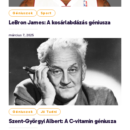
Géniuszok
Sport
LeBron James: A kosárlabdázás géniusza
március 7, 2025
Géniuszok
Jó Tudni
Szent-Györgyi Albert: A C-vitamin géniusza