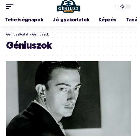
Tehetségnapok
Jó gyakorlatok
Képzés
Tan
GéniuszPortál
>
Géniuszok
Géniuszok