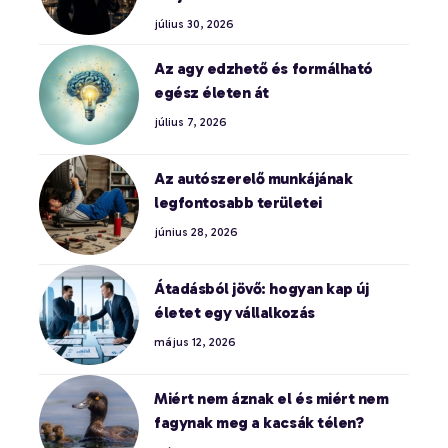
július 30, 2026
Az agy edzhető és formálható
egész életen át
július 7, 2026
Az autószerelő munkájának
legfontosabb területei
június 28, 2026
Átadásból jövő: hogyan kap új
életet egy vállalkozás
május 12, 2026
Miért nem áznak el és miért nem
fagynak meg a kacsák télen?