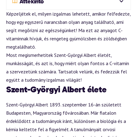
Áttekintő
Képzeljétek el, milyen izgalmas lehetett, amikor felfedezte,
hogy egy egyszerű narancsban olyan anyag található, ami
segít megőrizni az egészségünket! Ma ezt az anyagot C-
vitaminnak hívjuk, és rengeteg gyümölcsben és zöldségben
megtalálható.
Most megismerhetitek Szent-Györgyi Albert életét,
munkásságát, és azt is, hogy miért olyan fontos a C-vitamin
a szervezetünk számára. Tartsatok velünk, és fedezzük fel
együtt a tudomány izgalmas világát!
Szent-Györgyi Albert élete
Szent-Györgyi Albert 1893. szeptember 16-án született
Budapesten, Magyarország fővárosában. Már fiatalon
érdeklődött a tudományok iránt, különösen a biológia és a
kémia keltette fel a figyelmét. A tanulmányait orvosi