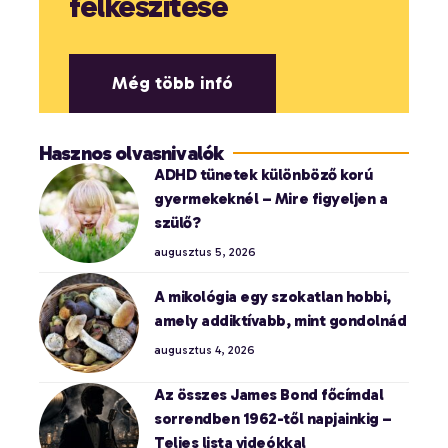
felkészítése
Még több infó
Hasznos olvasnivalók
ADHD tünetek különböző korú
gyermekeknél – Mire figyeljen a
szülő?
augusztus 5, 2026
A mikológia egy szokatlan hobbi,
amely addiktívabb, mint gondolnád
augusztus 4, 2026
Az összes James Bond főcímdal
sorrendben 1962-től napjainkig –
Teljes lista videókkal