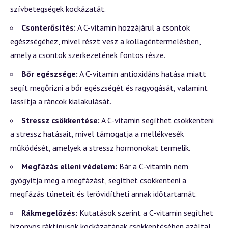
szívbetegségek kockázatát.
Csonterősítés:
A C-vitamin hozzájárul a csontok
egészségéhez, mivel részt vesz a kollagéntermelésben,
amely a csontok szerkezetének fontos része.
Bőr egészsége:
A C-vitamin antioxidáns hatása miatt
segít megőrizni a bőr egészségét és ragyogását, valamint
lassítja a ráncok kialakulását.
Stressz csökkentése:
A C-vitamin segíthet csökkenteni
a stressz hatásait, mivel támogatja a mellékvesék
működését, amelyek a stressz hormonokat termelik.
Megfázás elleni védelem:
Bár a C-vitamin nem
gyógyítja meg a megfázást, segíthet csökkenteni a
megfázás tüneteit és lerövidítheti annak időtartamát.
Rákmegelőzés:
Kutatások szerint a C-vitamin segíthet
bizonyos ráktípusok kockázatának csökkentésében azáltal,