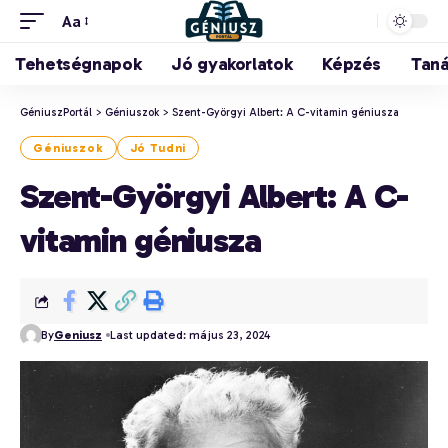
Aa
Tehetségnapok
Jó gyakorlatok
Képzés
Tan
GéniuszPortál
>
Géniuszok
>
Szent-Györgyi Albert: A C-vitamin géniusza
Géniuszok
Jó Tudni
Szent-Györgyi Albert: A C-
vitamin géniusza
By
Geniusz
Last updated: május 23, 2024