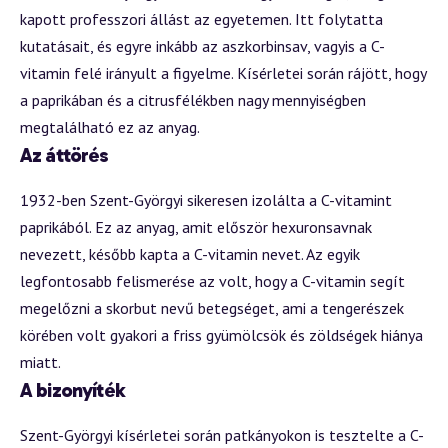
kapott professzori állást az egyetemen. Itt folytatta
kutatásait, és egyre inkább az aszkorbinsav, vagyis a C-
vitamin felé irányult a figyelme. Kísérletei során rájött, hogy
a paprikában és a citrusfélékben nagy mennyiségben
megtalálható ez az anyag.
Az áttörés
1932-ben Szent-Györgyi sikeresen izolálta a C-vitamint
paprikából. Ez az anyag, amit először hexuronsavnak
nevezett, később kapta a C-vitamin nevet. Az egyik
legfontosabb felismerése az volt, hogy a C-vitamin segít
megelőzni a skorbut nevű betegséget, ami a tengerészek
körében volt gyakori a friss gyümölcsök és zöldségek hiánya
miatt.
A bizonyíték
Szent-Györgyi kísérletei során patkányokon is tesztelte a C-