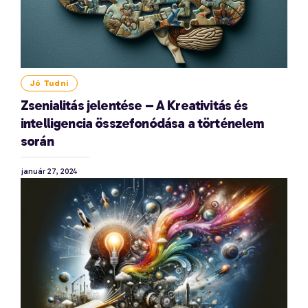
Jó Tudni
Zsenialitás jelentése – A Kreativitás és
intelligencia összefonódása a történelem
során
január 27, 2024