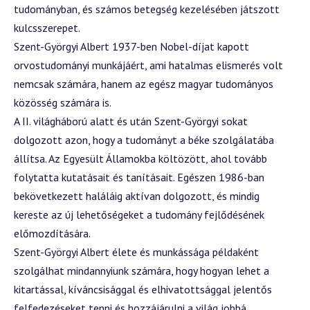
tudományban, és számos betegség kezelésében játszott
kulcsszerepet.
Szent-Györgyi Albert 1937-ben Nobel-díjat kapott
orvostudományi munkájáért, ami hatalmas elismerés volt
nemcsak számára, hanem az egész magyar tudományos
közösség számára is.
A II. világháború alatt és után Szent-Györgyi sokat
dolgozott azon, hogy a tudományt a béke szolgálatába
állítsa. Az Egyesült Államokba költözött, ahol tovább
folytatta kutatásait és tanításait. Egészen 1986-ban
bekövetkezett haláláig aktívan dolgozott, és mindig
kereste az új lehetőségeket a tudomány fejlődésének
előmozdítására.
Szent-Györgyi Albert élete és munkássága példaként
szolgálhat mindannyiunk számára, hogy hogyan lehet a
kitartással, kíváncsisággal és elhivatottsággal jelentős
felfedezéseket tenni és hozzájárulni a világ jobbá