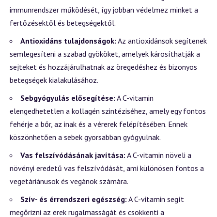
immunrendszer működését, így jobban védelmez minket a
fertőzésektől és betegségektől.
Antioxidáns tulajdonságok:
Az antioxidánsok segítenek
semlegesíteni a szabad gyököket, amelyek károsíthatják a
sejteket és hozzájárulhatnak az öregedéshez és bizonyos
betegségek kialakulásához.
Sebgyógyulás elősegítése:
A C-vitamin
elengedhetetlen a kollagén szintéziséhez, amely egy fontos
fehérje a bőr, az inak és a vérerek felépítésében. Ennek
köszönhetően a sebek gyorsabban gyógyulnak.
Vas felszívódásának javítása:
A C-vitamin növeli a
növényi eredetű vas felszívódását, ami különösen fontos a
vegetáriánusok és vegánok számára.
Szív- és érrendszeri egészség:
A C-vitamin segít
megőrizni az erek rugalmasságát és csökkenti a