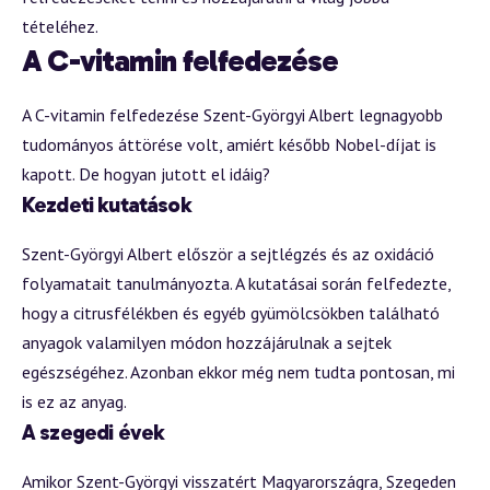
tételéhez.
A C-vitamin felfedezése
A C-vitamin felfedezése Szent-Györgyi Albert legnagyobb
tudományos áttörése volt, amiért később Nobel-díjat is
kapott. De hogyan jutott el idáig?
Kezdeti kutatások
Szent-Györgyi Albert először a sejtlégzés és az oxidáció
folyamatait tanulmányozta. A kutatásai során felfedezte,
hogy a citrusfélékben és egyéb gyümölcsökben található
anyagok valamilyen módon hozzájárulnak a sejtek
egészségéhez. Azonban ekkor még nem tudta pontosan, mi
is ez az anyag.
A szegedi évek
Amikor Szent-Györgyi visszatért Magyarországra, Szegeden