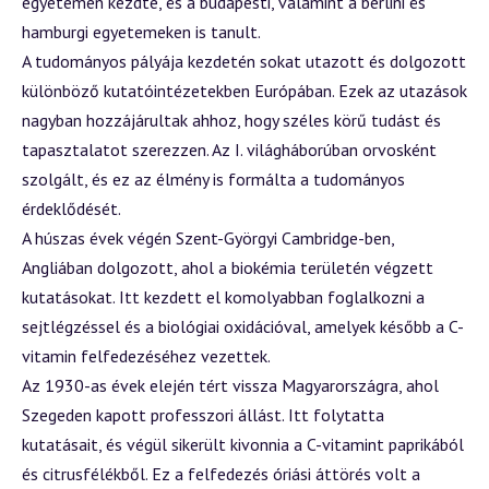
egyetemen kezdte, és a budapesti, valamint a berlini és
hamburgi egyetemeken is tanult.
A tudományos pályája kezdetén sokat utazott és dolgozott
különböző kutatóintézetekben Európában. Ezek az utazások
nagyban hozzájárultak ahhoz, hogy széles körű tudást és
tapasztalatot szerezzen. Az I. világháborúban orvosként
szolgált, és ez az élmény is formálta a tudományos
érdeklődését.
A húszas évek végén Szent-Györgyi Cambridge-ben,
Angliában dolgozott, ahol a biokémia területén végzett
kutatásokat. Itt kezdett el komolyabban foglalkozni a
sejtlégzéssel és a biológiai oxidációval, amelyek később a C-
vitamin felfedezéséhez vezettek.
Az 1930-as évek elején tért vissza Magyarországra, ahol
Szegeden kapott professzori állást. Itt folytatta
kutatásait, és végül sikerült kivonnia a C-vitamint paprikából
és citrusfélékből. Ez a felfedezés óriási áttörés volt a