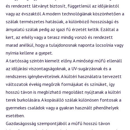
és rendezett látványt biztosít, függetlenül az időjárástól
vagy az évszaktól. A modern technológiának köszönhetően a
szálak természetes hatásúak, a különböző hosszúságú és
árnyalatú szálak pedig az igazi fű érzetét keltik. Ezáltal a
kert, az erkély vagy a terasz mindig vonzó és rendezett
marad anélkül, hogy a tulajdonosnak naponta locsolnia vagy
nyírnia kellene a gyepet.
A tartósság szintén kiemelt előny. A minőségi műfű ellenáll
az időjárási viszontagságoknak, a UV-sugárzásnak és a
rendszeres igénybevételnek. A kültéri használatra tervezett
változatok évekig megőrzik formájukat és színüket, így
hosszú távon is megbízható megoldást nyújtanak a kültéri
terek burkolására. A kopásálló szálak különösen fontosak a
gyermekes családok vagy a gyakran használt pihenőhelyek
esetében.
Gazdaságosság szempontjából a műfű hosszú távon