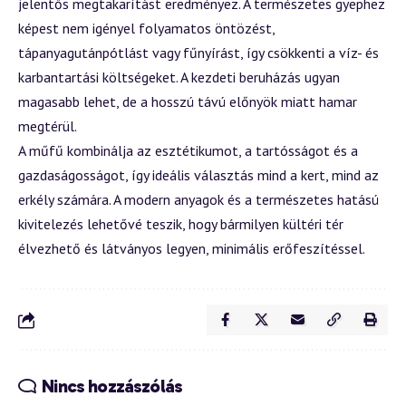
jelentős megtakarítást eredményez. A természetes gyephez
képest nem igényel folyamatos öntözést,
tápanyagutánpótlást vagy fűnyírást, így csökkenti a víz- és
karbantartási költségeket. A kezdeti beruházás ugyan
magasabb lehet, de a hosszú távú előnyök miatt hamar
megtérül.
A műfű kombinálja az esztétikumot, a tartósságot és a
gazdaságosságot, így ideális választás mind a kert, mind az
erkély számára. A modern anyagok és a természetes hatású
kivitelezés lehetővé teszik, hogy bármilyen kültéri tér
élvezhető és látványos legyen, minimális erőfeszítéssel.
Nincs hozzászólás