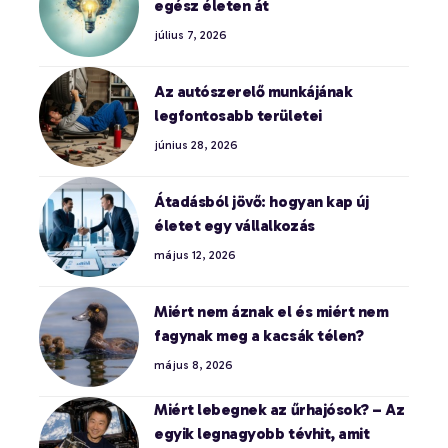
egész életen át
július 7, 2026
Az autószerelő munkájának
legfontosabb területei
június 28, 2026
Átadásból jövő: hogyan kap új
életet egy vállalkozás
május 12, 2026
Miért nem áznak el és miért nem
fagynak meg a kacsák télen?
május 8, 2026
Miért lebegnek az űrhajósok? – Az
egyik legnagyobb tévhit, amit