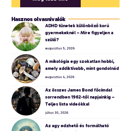
Hasznos olvasnivalók
ADHD tünetek különböző korú
gyermekeknél – Mire figyeljen a
szülő?
augusztus 5, 2026
A mikológia egy szokatlan hobbi,
amely addiktívabb, mint gondolnád
augusztus 4, 2026
Az összes James Bond főcímdal
sorrendben 1962-től napjainkig –
Teljes lista videókkal
július 30, 2026
Az agy edzhető és formálható