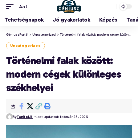
Aa
Tehetségnapok
Jó gyakorlatok
Képzés
Tan
GéniuszPortál
>
Uncategorized
>
Történelmi falak között: modern cégek különleges székhelyei
Uncategorized
Történelmi falak között:
modern cégek különleges
székhelyei
By
TanitoLili
Last updated: február 28, 2026