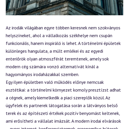
Az irodák világában egyre többen keresnek nem szokványos
helyszíneket, ahol a vállalkozás székhelye nem csupán
funkcionális, hanem inspiráló is lehet. A történelmi épületek
különleges hangulata, a múlt emlékei és az egyedi
enteriőrök olyan atmoszférát teremtenek, amely sok
modern cég számára vonzó alternatívát kínál a
hagyományos irodaházakkal szemben.
Egy ilyen épületben való működés előnye nemcsak
esztétikai: a történelmi környezet komoly presztízst adhat
a cégnek, amely kiemelkedik a piaci szereplők közül. Az
ügyfelek és partnerek látogatása során a látványos belső
terek és az építészeti értékek pozitív benyomást keltenek,
ami erősítheti a vállalat imázsát. A modern irodai elvárások
– gyors internet, konferenciatermek, ergonomikus bútorok –