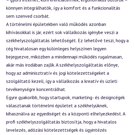
könnyen integrálhatók, így a komfort és a funkcionalitás
sem szenved csorbát.
A történelmi épületekben való működés azonban
kihívásokkal is jár, ezért
sok vállalkozás igénybe veszi a
székhelyszolgáltatás lehetőségét
. Ez lehetővé teszi, hogy a
cég hivatalosan egy különleges helyszínen legyen
bejegyezve, miközben a mindennapi működés rugalmasan,
akár más irodában zajlik. A székhelyszolgáltatás előnye,
hogy az adminisztratív és jogi kötelezettségeket a
szolgáltató kezeli, így a vállalkozás a kreatív és üzleti
tevékenységre koncentrálhat.
Egyre gyakoribb, hogy startupok, marketing- és designcégek
választanak történelmi épületet a székhelyüknek,
kihasználva az egyediséget és a központi elhelyezkedést. A
profi székhelyszolgáltatás biztosítja, hogy a hivatalos
levelezés, adózási kötelezettségek és ügyintézés