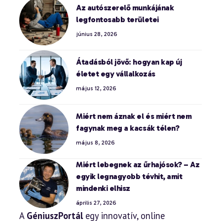
Az autószerelő munkájának
legfontosabb területei
június 28, 2026
Átadásból jövő: hogyan kap új
életet egy vállalkozás
május 12, 2026
Miért nem áznak el és miért nem
fagynak meg a kacsák télen?
május 8, 2026
Miért lebegnek az űrhajósok? – Az
egyik legnagyobb tévhit, amit
mindenki elhisz
április 27, 2026
A
GéniuszPortál
egy innovatív, online