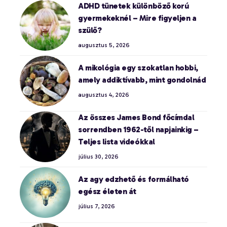
ADHD tünetek különböző korú
gyermekeknél – Mire figyeljen a
szülő?
augusztus 5, 2026
A mikológia egy szokatlan hobbi,
amely addiktívabb, mint gondolnád
augusztus 4, 2026
Az összes James Bond főcímdal
sorrendben 1962-től napjainkig –
Teljes lista videókkal
július 30, 2026
Az agy edzhető és formálható
egész életen át
július 7, 2026