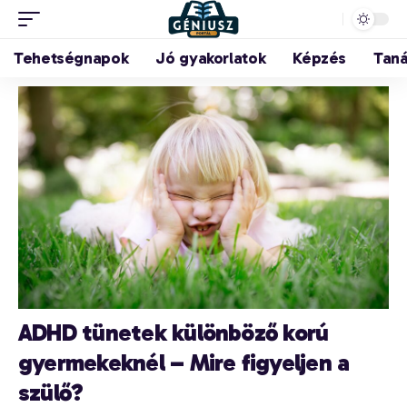
Tehetségnapok
Jó gyakorlatok
Képzés
Tan
ADHD tünetek különböző korú
gyermekeknél – Mire figyeljen a
szülő?