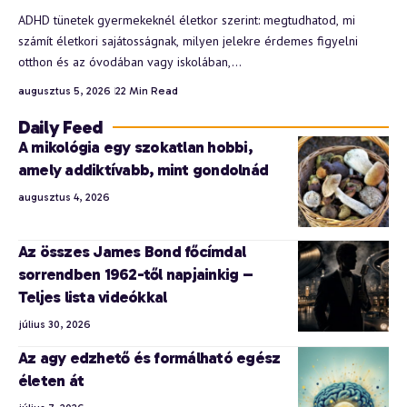
ADHD tünetek gyermekeknél életkor szerint: megtudhatod, mi
számít életkori sajátosságnak, milyen jelekre érdemes figyelni
otthon és az óvodában vagy iskolában,…
augusztus 5, 2026
22 Min Read
Daily Feed
A mikológia egy szokatlan hobbi,
amely addiktívabb, mint gondolnád
augusztus 4, 2026
Az összes James Bond főcímdal
sorrendben 1962-től napjainkig –
Teljes lista videókkal
július 30, 2026
Az agy edzhető és formálható egész
életen át