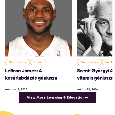
Géniuszok
Sport
Géniuszok
Jó Tu
LeBron James: A
Szent-Györgyi Al
kosárlabdázás géniusza
vitamin géniusza
március 7, 2025
május 23, 2024
View More Learning & Education