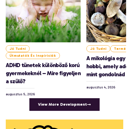
Jó Tudni
Jó Tudni
Termés
Útmutatók És Inspiriciók
A mikológia egy 
ADHD tünetek különböző korú
hobbi, amely add
gyermekeknél – Mire figyeljen
mint gondolnád
a szülő?
augusztus 4, 2026
augusztus 5, 2026
View More Development